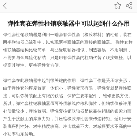
弹性套在弹性柱销联轴器中可以起到什么作用
弹性套柱销联轴器是利用一端套有弹性套（橡胶材料）的柱销，装在
两半联轴器凸缘孔中，以实现两半联轴器的联接的联轴器。 弹性套柱
销联轴器结构比较简单，与凸缘联轴器相似，制造容易，不用润滑，
不需要与金属硫化粘结，只是用有弹性套的柱销代替了联接螺栓。以
提高其弹性。更换弹性套方便。
弹性套在此联轴器中起到很关键的作用，弹性套工作是受压缩变形，
由于弹性套的厚度较薄，体积小，弹性变形有限，弹性套就是弹性联
接，可以弥补装配上有限的缺陷、保护主要零配件 、维修更换方便。
所以，弹性套柱销联轴器虽可补偿轴线位移和弹性，但轴线位移许用
补偿量较少，弹性较弱。弹性套柱销联轴器是依靠柱销组的锁紧力而
产生于接触面的摩擦力矩，并压缩橡胶弹性套来传递转矩。适用于安
装底座刚性好、对中精度较高、冲击载荷不大、对减振要求不高的中
小功率轴系传动。